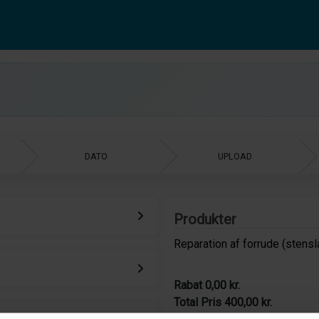
Produkter
Reparation af forrude (stensl
Rabat
0,00 kr.
Total Pris
400,00 kr.