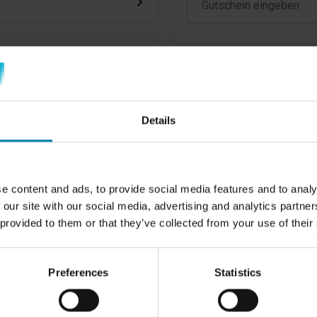
95,00 €
m Lack, die durch
is zu 17
ezifische Farbe auf, um ein
85,00 €
- bis zu 17
Details
er)
750,00 €
ut-Felgenreparaturen. Wenn
chädigt ist, wird die Felge
erschiedlichen Aufsätzen, um
hläge)
 Finish wiederherzustellen.
50,00 €
e content and ads, to provide social media features and to analy
tung, die einen
 our site with our social media, advertising and analytics partn
n der Windschutzscheibe zu
 provided to them or that they’ve collected from your use of their
360,00 €
n Harz ausgefüllt, um ein
235,00 €
tbarkeit zu gewährleisten.
ive digitale
Aussehen und den Wert des
Preferences
Statistics
zu ermitteln. Der
eheben und ein nahezu
215,00 €
roffenen Bereich zu
310,00 €