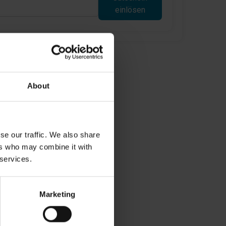
einlösen
About
se our traffic. We also share
ers who may combine it with
 services.
Marketing